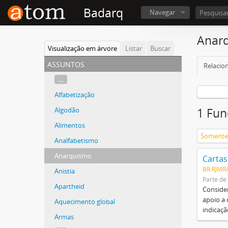
Badarq
Navegar
Anar
Visualização em árvore
Listar
Buscar
assuntos
Relacio
...
Alfabetização
Algodão
1 Fun
Alimentos
Analfabetismo
Anarquismo
Cartas
BR RJMR
Anistia
Parte de
Apartheid
Consider
apoio a 
Aquecimento global
indicaçã
Armas