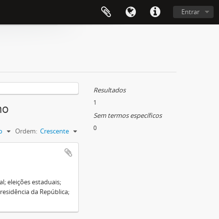
Entrar
Resultados
1
mo
Sem termos específicos
0
o
Ordem:
Crescente
l; eleições estaduais;
residência da República;