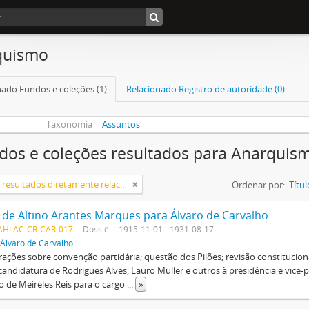
quismo
nado Fundos e coleções (1)
Relacionado Registro de autoridade (0)
Taxonomia
Assuntos
dos e coleções resultados para Anarquis
Somente resultados diretamente relacionados
Ordenar por:
Títul
 de Altino Arantes Marques para Álvaro de Carvalho
AHI AC-CR-CAR-017
Dossiê
1915-11-01 - 1931-08-17
Álvaro de Carvalho
ações sobre convenção partidária; questão dos Pilões; revisão constituciona
candidatura de Rodrigues Alves, Lauro Muller e outros à presidência e vice-p
o de Meireles Reis para o cargo
...
»