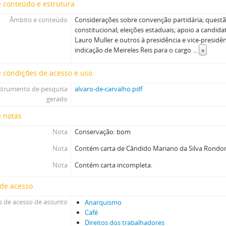
 conteúdo e estrutura
Âmbito e conteúdo
Considerações sobre convenção partidária; questão
constitucional; eleições estaduais; apoio a candida
Lauro Muller e outros à presidência e vice-presidê
indicação de Meireles Reis para o cargo
...
»
 condições de acesso e uso
strumento de pesquisa
alvaro-de-carvalho.pdf
gerado
e notas
Nota
Conservação: bom
Nota
Contém carta de Cândido Mariano da Silva Rondo
Nota
Contém carta incompleta.
 de acesso
 de acesso de assunto
Anarquismo
Café
Direitos dos trabalhadores