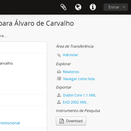
Entrar
para Álvaro de Carvalho
Cartas de Altino Arantes Marques para Álvaro de Carvalho
Área de Transferência
Adicionar
Carvalho
Explorar
Relatórios
Navegar como lista
Exportar
Dublin Core 1.1 XML
EAD 2002 XML
Instrumento de Pesquisa
Download
nstitucional