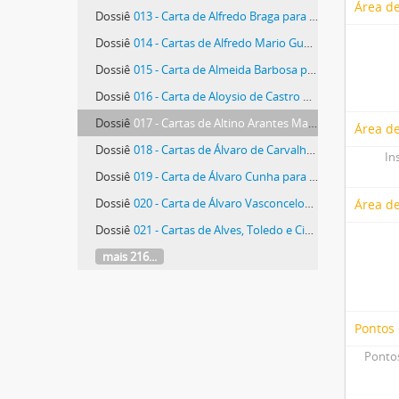
Área de
Dossiê
013 - Carta de Alfredo Braga para Álvaro de Carvalho
Dossiê
014 - Cartas de Alfredo Mario Guastini para Álvaro de Carvalho
Dossiê
015 - Carta de Almeida Barbosa para Álvaro de Carvalho
Dossiê
016 - Carta de Aloysio de Castro para Álvaro de Carvalho
Dossiê
017 - Cartas de Altino Arantes Marques para Álvaro de Carvalho
Área de
Dossiê
018 - Cartas de Álvaro de Carvalho a Rodrigues Alves, Batista Acióli, Paulo Moraes Barros, João Pessoa, entre outros.
In
Dossiê
019 - Carta de Álvaro Cunha para Francisco Cesário Alvim
Dossiê
020 - Carta de Álvaro Vasconcelos para Álvaro de Carvalho
Área d
Dossiê
021 - Cartas de Alves, Toledo e Cia para o Banco do Brasil
mais 216...
Pontos
Pontos