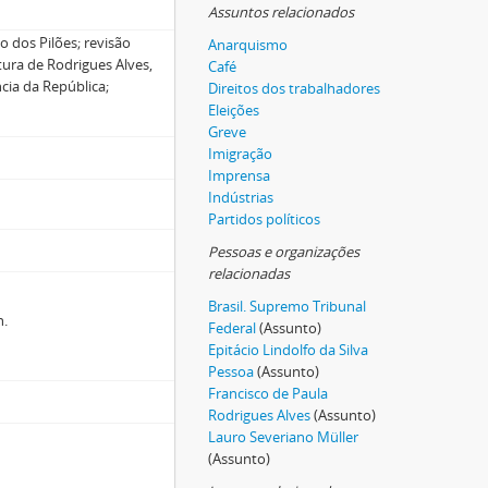
Assuntos relacionados
 dos Pilões; revisão
Anarquismo
tura de Rodrigues Alves,
Café
ncia da República;
Direitos dos trabalhadores
Eleições
Greve
Imigração
Imprensa
Indústrias
Partidos políticos
Pessoas e organizações
relacionadas
Brasil. Supremo Tribunal
n.
Federal
(Assunto)
Epitácio Lindolfo da Silva
Pessoa
(Assunto)
Francisco de Paula
Rodrigues Alves
(Assunto)
Lauro Severiano Müller
(Assunto)