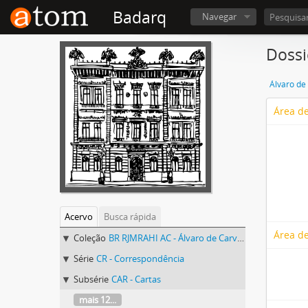
Badarq
Navegar
Dossi
Álvaro de
Área de
Acervo
Busca rápida
Área de
Coleção
BR RJMRAHI AC - Álvaro de Carvalho
Série
CR - Correspondência
Subsérie
CAR - Cartas
mais 12...