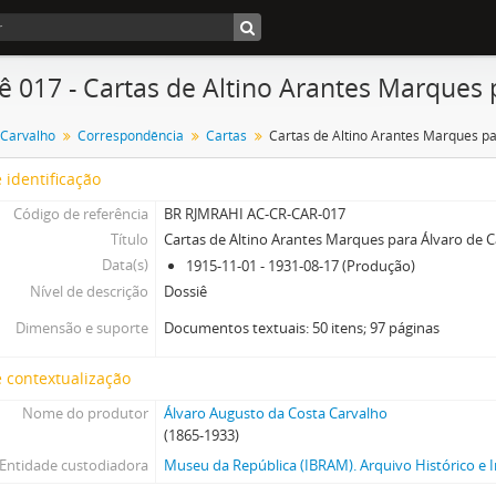
ê 017 - Cartas de Altino Arantes Marques 
 Carvalho
Correspondência
Cartas
 identificação
Código de referência
BR RJMRAHI AC-CR-CAR-017
Título
Cartas de Altino Arantes Marques para Álvaro de 
Data(s)
1915-11-01 - 1931-08-17 (Produção)
Nível de descrição
Dossiê
Dimensão e suporte
Documentos textuais: 50 itens; 97 páginas
 contextualização
Nome do produtor
Álvaro Augusto da Costa Carvalho
(1865-1933)
Entidade custodiadora
Museu da República (IBRAM). Arquivo Histórico e I