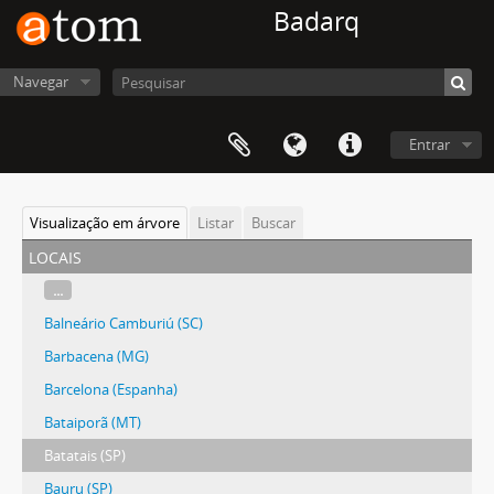
Badarq
Navegar
Entrar
Visualização em árvore
Listar
Buscar
locais
...
Balneário Camburiú (SC)
Barbacena (MG)
Barcelona (Espanha)
Bataiporã (MT)
Batatais (SP)
Bauru (SP)