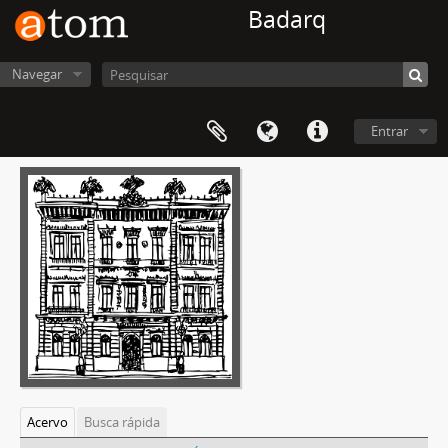
Badarq
Navegar
Entrar
Acervo
Busca rápida