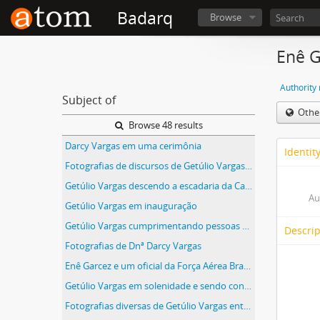
Badarq
Browse
Enê G
Authority
Subject of
Othe
Browse 48 results
Darcy Vargas em uma cerimônia
Identit
Fotografias de discursos de Getúlio Vargas, Juscelino Kubitschek e Lucas Garcez
Getúlio Vargas descendo a escadaria da Catedral de São Pedro de Alcântara
Au
Getúlio Vargas em inauguração
Getúlio Vargas cumprimentando pessoas em evento
Descrip
Fotografias de Dnª Darcy Vargas
Enê Garcez e um oficial da Força Aérea Brasileira
Getúlio Vargas em solenidade e sendo condecorado
Fotografias diversas de Getúlio Vargas entre membros da Aeronáutica e em visita a Base Aérea de Santa Cruz