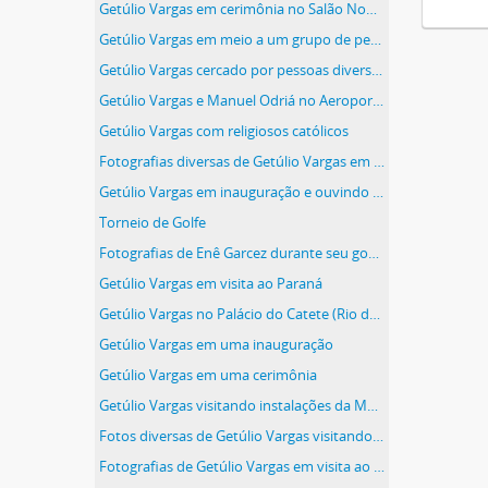
Getúlio Vargas em cerimônia no Salão Nobre do Palácio do Catete
Getúlio Vargas em meio a um grupo de pessoas
Getúlio Vargas cercado por pessoas diversas
Getúlio Vargas e Manuel Odriá no Aeroporto Santos Dumont (Rio de Janeiro, RJ)
Getúlio Vargas com religiosos católicos
Fotografias diversas de Getúlio Vargas em um hidroavião e em um avião
Getúlio Vargas em inauguração e ouvindo um discurso em uma cerimônia
Torneio de Golfe
Fotografias de Enê Garcez durante seu governo no Território do Rio Branco
Getúlio Vargas em visita ao Paraná
Getúlio Vargas no Palácio do Catete (Rio de Janeiro, RJ)
Getúlio Vargas em uma inauguração
Getúlio Vargas em uma cerimônia
Getúlio Vargas visitando instalações da Marinha
Fotos diversas de Getúlio Vargas visitando instalações industriais
Fotografias de Getúlio Vargas em visita ao Núcleo de Colonos São Francisco e em cerimônia