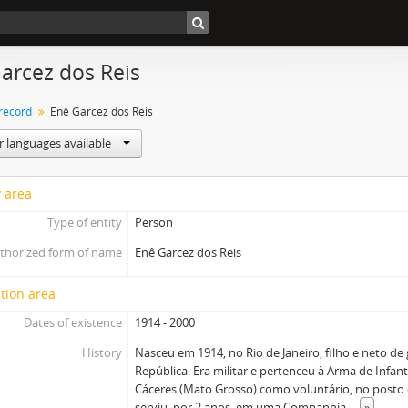
arcez dos Reis
 record
Enê Garcez dos Reis
r languages available
y area
Type of entity
Person
thorized form of name
Enê Garcez dos Reis
tion area
Dates of existence
1914 - 2000
History
Nasceu em 1914, no Rio de Janeiro, filho e neto de
República. Era militar e pertenceu à Arma de Infan
Cáceres (Mato Grosso) como voluntário, no posto
serviu, por 2 anos, em uma Companhia
...
»