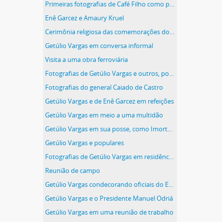
Primeiras fotografias de Café Filho como presidente
Enê Garcez e Amaury Kruel
Cerimônia religiosa das comemorações do 4º Centenário de São Paulo
Getúlio Vargas em conversa informal
Visita a uma obra ferroviária
Fotografias de Getúlio Vargas e outros, possivelmente Palácio do Catete (RJ)
Fotografias do general Caiado de Castro
Getúlio Vargas e de Enê Garcez em refeições
Getúlio Vargas em meio a uma multidão
Getúlio Vargas em sua posse, como Imortal, na Academia Brasileira de Letras (ABL)
Getúlio Vargas e populares
Fotografias de Getúlio Vargas em residências
Reunião de campo
Getúlio Vargas condecorando oficiais do Exército
Getúlio Vargas e o Presidente Manuel Odriá
Getúlio Vargas em uma reunião de trabalho