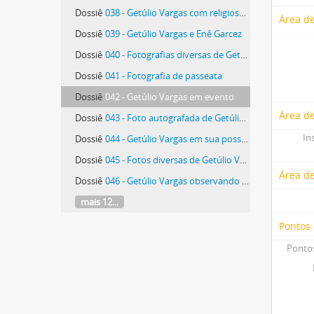
Dossiê
038 - Getúlio Vargas com religiosos católicos
Área de
Dossiê
039 - Getúlio Vargas e Enê Garcez
Dossiê
040 - Fotografias diversas de Getúlio Vargas em um hidroavião e em um avião
Dossiê
041 - Fotografia de passeata
Dossiê
042 - Getúlio Vargas em evento
Área de
Dossiê
043 - Foto autografada de Getúlio Vargas
In
Dossiê
044 - Getúlio Vargas em sua posse, como Imortal, na Academia Brasileira de Letras (ABL)
Dossiê
045 - Fotos diversas de Getúlio Vargas visitando instalações industriais
Área d
Dossiê
046 - Getúlio Vargas observando uma produção de calçados
mais 12...
Pontos
Pontos