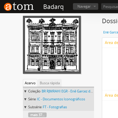
Badarq
Navegar
Dossi
Enê Garce
Área de
Acervo
Busca rápida
Coleção
BR RJMRAHI EGR - Enê Garcez dos Reis
Área de
Série
IC - Documentos Iconográficos
Subsérie
FT - Fotografias
mais 37...