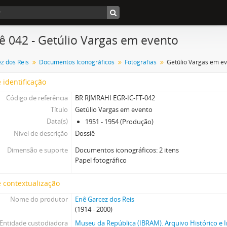
ê 042 - Getúlio Vargas em evento
z dos Reis
Documentos Iconográficos
Fotografias
Getúlio Vargas em e
 identificação
Código de referência
BR RJMRAHI EGR-IC-FT-042
Título
Getúlio Vargas em evento
Data(s)
1951 - 1954 (Produção)
Nível de descrição
Dossiê
Dimensão e suporte
Documentos iconográficos: 2 itens
Papel fotográfico
 contextualização
Nome do produtor
Enê Garcez dos Reis
(1914 - 2000)
Entidade custodiadora
Museu da República (IBRAM). Arquivo Histórico e I