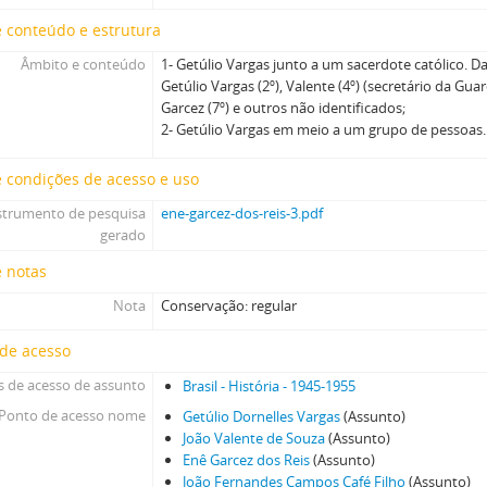
 conteúdo e estrutura
Âmbito e conteúdo
1- Getúlio Vargas junto a um sacerdote católico. Da
Getúlio Vargas (2º), Valente (4º) (secretário da Gua
Garcez (7º) e outros não identificados;
2- Getúlio Vargas em meio a um grupo de pessoas
 condições de acesso e uso
strumento de pesquisa
ene-garcez-dos-reis-3.pdf
gerado
e notas
Nota
Conservação: regular
 de acesso
 de acesso de assunto
Brasil - História - 1945-1955
Ponto de acesso nome
Getúlio Dornelles Vargas
(Assunto)
João Valente de Souza
(Assunto)
Enê Garcez dos Reis
(Assunto)
João Fernandes Campos Café Filho
(Assunto)