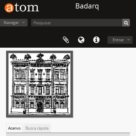
Badarq
Navegar
Entrar
Acervo
Busca rápida