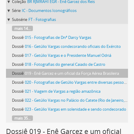
Coleção
BR RJMRAHI EGR - Enê Garcez dos Reis
Série
IC - Documentos Iconográficos
Subsérie
FT - Fotografias
mais 14...
Dossiê
015 - Fotografias de Dnª Darcy Vargas
Dossiê
016 - Getúlio Vargas condecorando oficiais do Exército
Dossiê
017 - Getúlio Vargas e o Presidente Manuel Odriá
Dossiê
018 - Fotografias do general Caiado de Castro
Dossiê
019 - Enê Garcez e um oficial da Força Aérea Brasileira
Dossiê
020 - Fotografias de Getúlio Vargas entre diversas pessoas, possivelmente durante a campanha presidencial de 1950
Dossiê
021 - Viagem de Vargas a região amazônica
Dossiê
022 - Getúlio Vargas no Palácio do Catete (Rio de Janeiro, RJ)
Dossiê
023 - Getúlio Vargas em solenidade e sendo condecorado
mais 35...
Dossiê 019 - Enê Garcez e um oficial