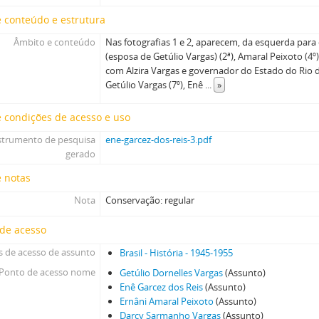
 conteúdo e estrutura
Âmbito e conteúdo
Nas fotografias 1 e 2, aparecem, da esquerda para 
(esposa de Getúlio Vargas) (2ª), Amaral Peixoto (4º
com Alzira Vargas e governador do Estado do Rio de
Getúlio Vargas (7º), Enê
...
»
 condições de acesso e uso
strumento de pesquisa
ene-garcez-dos-reis-3.pdf
gerado
e notas
Nota
Conservação: regular
 de acesso
 de acesso de assunto
Brasil - História - 1945-1955
Ponto de acesso nome
Getúlio Dornelles Vargas
(Assunto)
Enê Garcez dos Reis
(Assunto)
Ernâni Amaral Peixoto
(Assunto)
Darcy Sarmanho Vargas
(Assunto)