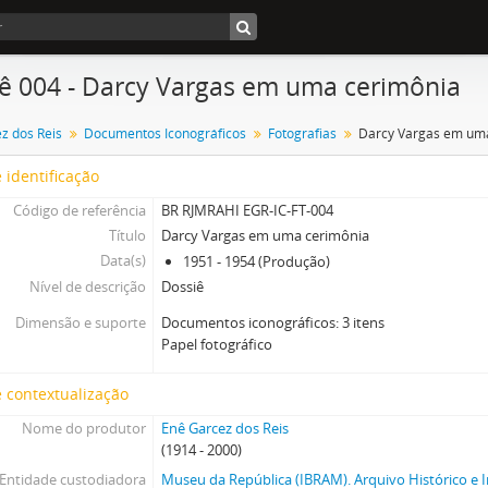
ê 004 - Darcy Vargas em uma cerimônia
z dos Reis
Documentos Iconográficos
Fotografias
Darcy Vargas em um
 identificação
Código de referência
BR RJMRAHI EGR-IC-FT-004
Título
Darcy Vargas em uma cerimônia
Data(s)
1951 - 1954 (Produção)
Nível de descrição
Dossiê
Dimensão e suporte
Documentos iconográficos: 3 itens
Papel fotográfico
 contextualização
Nome do produtor
Enê Garcez dos Reis
(1914 - 2000)
Entidade custodiadora
Museu da República (IBRAM). Arquivo Histórico e I