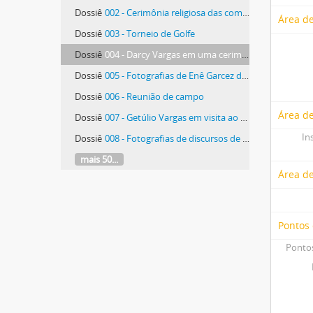
Dossiê
002 - Cerimônia religiosa das comemorações do 4º Centenário de São Paulo
Área de
Dossiê
003 - Torneio de Golfe
Dossiê
004 - Darcy Vargas em uma cerimônia
Dossiê
005 - Fotografias de Enê Garcez durante seu governo no Território do Rio Branco
Dossiê
006 - Reunião de campo
Área de
Dossiê
007 - Getúlio Vargas em visita ao Paraná
In
Dossiê
008 - Fotografias de discursos de Getúlio Vargas, Juscelino Kubitschek e Lucas Garcez
mais 50...
Área d
Pontos
Pontos