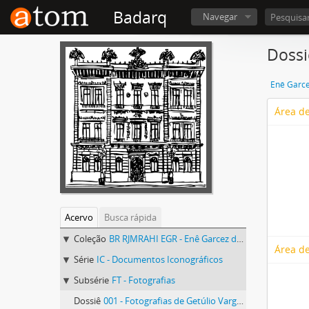
Badarq
Navegar
Dossi
Enê Garce
Área de
Acervo
Busca rápida
Coleção
BR RJMRAHI EGR - Enê Garcez dos Reis
Área de
Série
IC - Documentos Iconográficos
Subsérie
FT - Fotografias
Dossiê
001 - Fotografias de Getúlio Vargas em residências