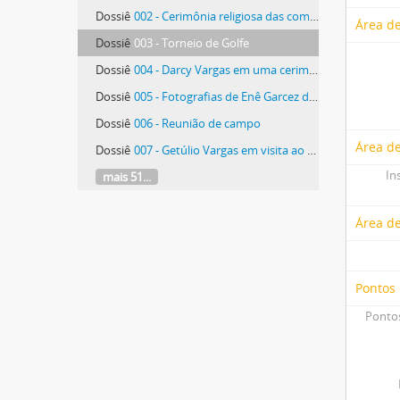
Dossiê
002 - Cerimônia religiosa das comemorações do 4º Centenário de São Paulo
Área de
Dossiê
003 - Torneio de Golfe
Dossiê
004 - Darcy Vargas em uma cerimônia
Dossiê
005 - Fotografias de Enê Garcez durante seu governo no Território do Rio Branco
Dossiê
006 - Reunião de campo
Área de
Dossiê
007 - Getúlio Vargas em visita ao Paraná
In
mais 51...
Área d
Pontos
Pontos