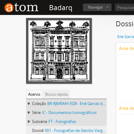
Badarq
Navegar
Dossi
Enê Garce
Área de
Acervo
Busca rápida
Coleção
BR RJMRAHI EGR - Enê Garcez dos Reis
Área de
Série
IC - Documentos Iconográficos
Subsérie
FT - Fotografias
Dossiê
001 - Fotografias de Getúlio Vargas em residências