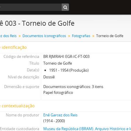
ê 003 - Torneio de Golfe
z dos Reis
Documentos Iconográficos
Fotografias
Torneio de Golfe
 identificação
Código de referência
BR RJMRAHI EGR-IC-FT-003
Título
Torneio de Golfe
Data(s)
1951 - 1954 (Produção)
Nível de descrição
Dossiê
Dimensão e suporte
Documentos iconográficos: 3 itens
Papel fotográfico
 contextualização
Nome do produtor
Enê Garcez dos Reis
(1914 - 2000)
Entidade custodiadora
Museu da República (IBRAM). Arquivo Histórico e I