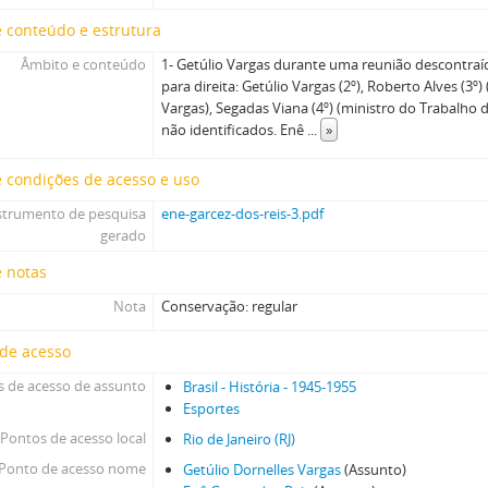
 conteúdo e estrutura
Âmbito e conteúdo
1- Getúlio Vargas durante uma reunião descontraí
para direita: Getúlio Vargas (2º), Roberto Alves (3º)
Vargas), Segadas Viana (4º) (ministro do Trabalho 
não identificados. Enê
...
»
 condições de acesso e uso
strumento de pesquisa
ene-garcez-dos-reis-3.pdf
gerado
e notas
Nota
Conservação: regular
 de acesso
 de acesso de assunto
Brasil - História - 1945-1955
Esportes
Pontos de acesso local
Rio de Janeiro (RJ)
Ponto de acesso nome
Getúlio Dornelles Vargas
(Assunto)