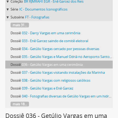
Coleção
BR RJMRAHI EGR - Enê Garcez dos Reis
Série
IC - Documentos Iconográficos
Subsérie
FT - Fotografias
mais 31...
Dossiê
032 - Darcy Vargas em uma cerimônia
Dossiê
033 - Enê Garcez saindo de comitê eleitoral
Dossiê
034 - Getúlio Vargas cercado por pessoas diversas
Dossiê
035 - Getúlio Vargas e Manuel Odriá no Aeroporto Santos Dumont (Rio de Janeiro, RJ)
Dossiê
036 - Getúlio Vargas em uma cerimônia
Dossiê
037 - Getúlio Vargas visitando instalações da Marinha
Dossiê
038 - Getúlio Vargas com religiosos católicos
Dossiê
039 - Getúlio Vargas e Enê Garcez
Dossiê
040 - Fotografias diversas de Getúlio Vargas em um hidroavião e em um avião
mais 18...
Dossiê 036 - Getúlio Vargas em uma