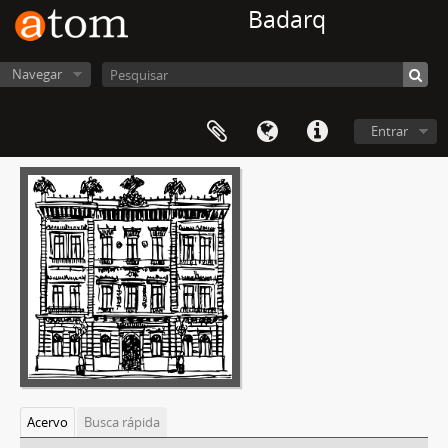
Badarq
Navegar
Entrar
Acervo
Busca rápida