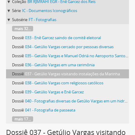
Coleção
BR RJMRAHI EGR - Enê Garcez dos Reis
Série
IC - Documentos Iconográficos
Subsérie
FT - Fotografias
mais 32...
Dossiê
033 - Enê Garcez saindo de comitê eleitoral
Dossiê
034 - Getúlio Vargas cercado por pessoas diversas
Dossiê
035 - Getúlio Vargas e Manuel Odriá no Aeroporto Santos Dumont (Rio de Janeiro, RJ)
Dossiê
036 - Getúlio Vargas em uma cerimônia
Dossiê
037 - Getúlio Vargas visitando instalações da Marinha
Dossiê
038 - Getúlio Vargas com religiosos católicos
Dossiê
039 - Getúlio Vargas e Enê Garcez
Dossiê
040 - Fotografias diversas de Getúlio Vargas em um hidroavião e em um avião
Dossiê
041 - Fotografia de passeata
mais 17...
Dossiê 037 - Getúlio Vargas visitando