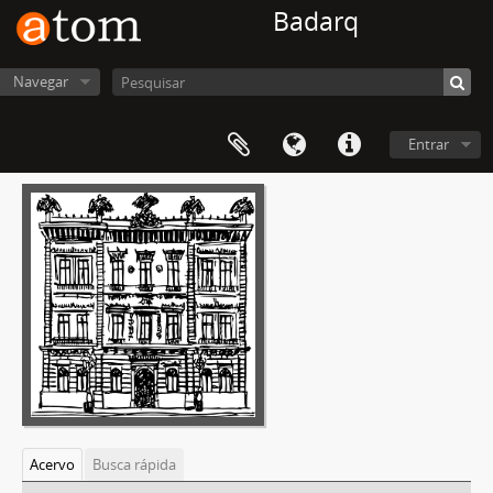
Badarq
Navegar
Entrar
Acervo
Busca rápida