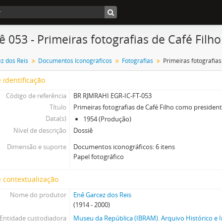
ê 053 - Primeiras fotografias de Café Fil
z dos Reis
Documentos Iconográficos
Fotografias
 identificação
Código de referência
BR RJMRAHI EGR-IC-FT-053
Título
Primeiras fotografias de Café Filho como presiden
Data(s)
1954 (Produção)
Nível de descrição
Dossiê
Dimensão e suporte
Documentos iconográficos: 6 itens
Papel fotográfico
 contextualização
Nome do produtor
Enê Garcez dos Reis
(1914 - 2000)
Entidade custodiadora
Museu da República (IBRAM). Arquivo Histórico e I