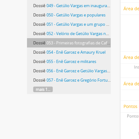
Dossiê
049 - Getúlio Vargas em inauguração e ouvindo um discurso em uma cerimônia
Área de
Dossiê
050 - Getúlio Vargas e populares
Dossiê
051 - Getúlio Vargas e um grupo de pessoas
Dossiê
052 - Velório de Getúlio Vargas no Salão Ministerial, Palácio do Catete (Rio de Janeiro, RJ)
Dossiê
053 - Primeiras fotografias de Café Filho como presidente
Dossiê
054 - Enê Garcez e Amaury Kruel
Área de
Dossiê
055 - Enê Garcez e militares
In
Dossiê
056 - Enê Garcez e Getúlio Vargas Filho
Dossiê
057 - Enê Garcez e Gregório Fortunato
Área d
mais 1...
Pontos
Pontos