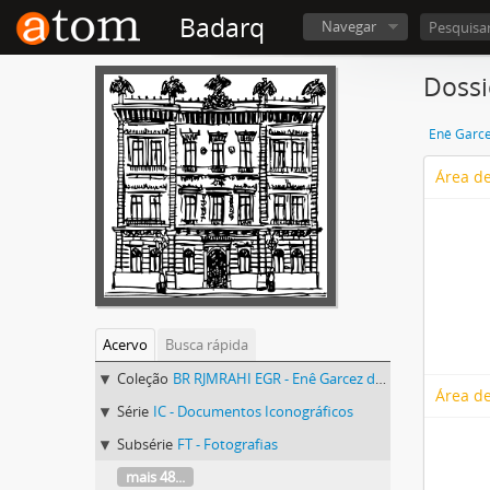
Badarq
Navegar
Dossi
Enê Garce
Área de
Acervo
Busca rápida
Coleção
BR RJMRAHI EGR - Enê Garcez dos Reis
Área de
Série
IC - Documentos Iconográficos
Subsérie
FT - Fotografias
mais 48...