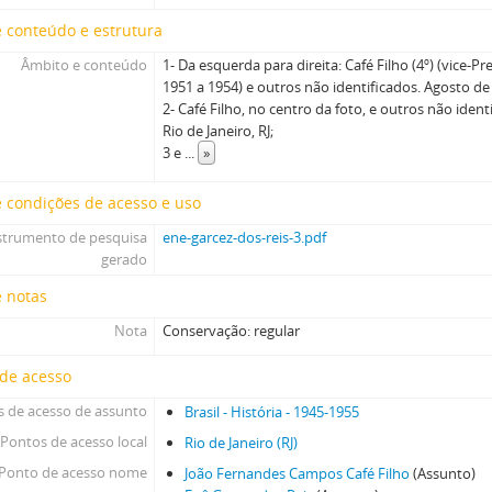
 conteúdo e estrutura
Âmbito e conteúdo
1- Da esquerda para direita: Café Filho (4º) (vice-P
1951 a 1954) e outros não identificados. Agosto de 1
2- Café Filho, no centro da foto, e outros não iden
Rio de Janeiro, RJ;
3 e
...
»
 condições de acesso e uso
strumento de pesquisa
ene-garcez-dos-reis-3.pdf
gerado
e notas
Nota
Conservação: regular
 de acesso
 de acesso de assunto
Brasil - História - 1945-1955
Pontos de acesso local
Rio de Janeiro (RJ)
Ponto de acesso nome
João Fernandes Campos Café Filho
(Assunto)