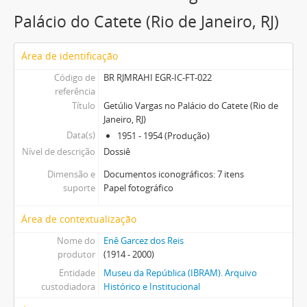
Palácio do Catete (Rio de Janeiro, RJ)
Área de identificação
Código de
BR RJMRAHI EGR-IC-FT-022
referência
Título
Getúlio Vargas no Palácio do Catete (Rio de
Janeiro, RJ)
Data(s)
1951 - 1954 (Produção)
Nível de descrição
Dossiê
Dimensão e
Documentos iconográficos: 7 itens
suporte
Papel fotográfico
Área de contextualização
Nome do
Enê Garcez dos Reis
produtor
(1914 - 2000)
Entidade
Museu da República (IBRAM). Arquivo
custodiadora
Histórico e Institucional