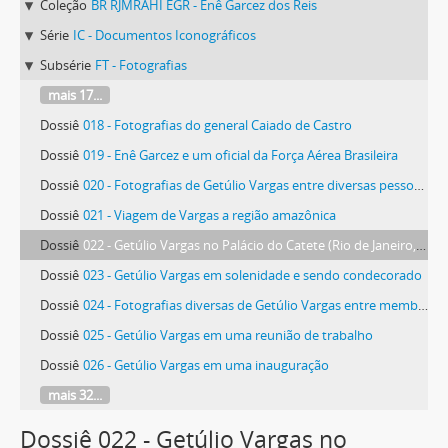
Coleção
BR RJMRAHI EGR - Enê Garcez dos Reis
Série
IC - Documentos Iconográficos
Subsérie
FT - Fotografias
mais 17...
Dossiê
018 - Fotografias do general Caiado de Castro
Dossiê
019 - Enê Garcez e um oficial da Força Aérea Brasileira
Dossiê
020 - Fotografias de Getúlio Vargas entre diversas pessoas, possivelmente durante a campanha presidencial de 1950
Dossiê
021 - Viagem de Vargas a região amazônica
Dossiê
022 - Getúlio Vargas no Palácio do Catete (Rio de Janeiro, RJ)
Dossiê
023 - Getúlio Vargas em solenidade e sendo condecorado
Dossiê
024 - Fotografias diversas de Getúlio Vargas entre membros da Aeronáutica e em visita a Base Aérea de Santa Cruz
Dossiê
025 - Getúlio Vargas em uma reunião de trabalho
Dossiê
026 - Getúlio Vargas em uma inauguração
mais 32...
Dossiê 022 - Getúlio Vargas no