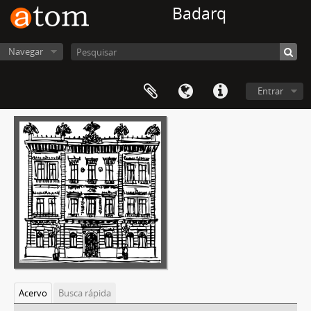
Badarq
Navegar
Entrar
Acervo
Busca rápida