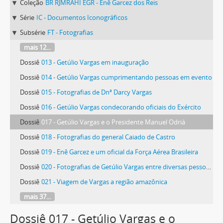
Coleção
BR RJMRAHI EGR - Enê Garcez dos Reis
Série
IC - Documentos Iconográficos
Subsérie
FT - Fotografias
mais 12...
Dossiê
013 - Getúlio Vargas em inauguração
Dossiê
014 - Getúlio Vargas cumprimentando pessoas em evento
Dossiê
015 - Fotografias de Dnª Darcy Vargas
Dossiê
016 - Getúlio Vargas condecorando oficiais do Exército
Dossiê
017 - Getúlio Vargas e o Presidente Manuel Odriá
Dossiê
018 - Fotografias do general Caiado de Castro
Dossiê
019 - Enê Garcez e um oficial da Força Aérea Brasileira
Dossiê
020 - Fotografias de Getúlio Vargas entre diversas pessoas, possivelmente durante a campanha presidencial de 1950
Dossiê
021 - Viagem de Vargas a região amazônica
mais 37...
Dossiê 017 - Getúlio Vargas e o