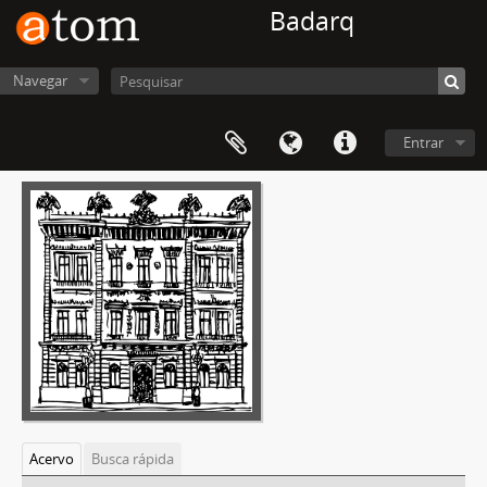
Badarq
Navegar
Entrar
Acervo
Busca rápida