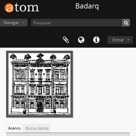
Badarq
Navegar
Entrar
Acervo
Busca rápida