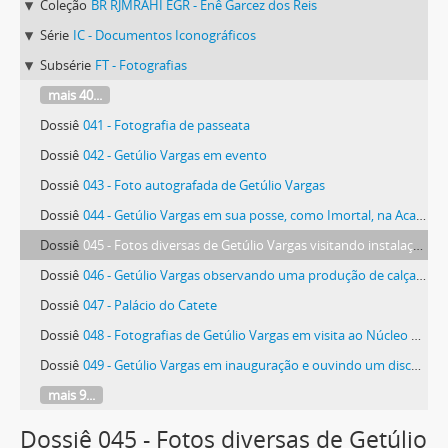
Coleção
BR RJMRAHI EGR - Enê Garcez dos Reis
Série
IC - Documentos Iconográficos
Subsérie
FT - Fotografias
mais 40...
Dossiê
041 - Fotografia de passeata
Dossiê
042 - Getúlio Vargas em evento
Dossiê
043 - Foto autografada de Getúlio Vargas
Dossiê
044 - Getúlio Vargas em sua posse, como Imortal, na Academia Brasileira de Letras (ABL)
Dossiê
045 - Fotos diversas de Getúlio Vargas visitando instalações industriais
Dossiê
046 - Getúlio Vargas observando uma produção de calçados
Dossiê
047 - Palácio do Catete
Dossiê
048 - Fotografias de Getúlio Vargas em visita ao Núcleo de Colonos São Francisco e em cerimônia
Dossiê
049 - Getúlio Vargas em inauguração e ouvindo um discurso em uma cerimônia
mais 9...
Dossiê 045 - Fotos diversas de Getúlio