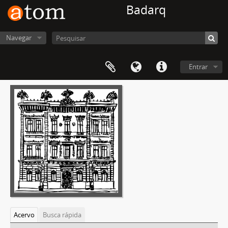
Badarq
Navegar
Entrar
Acervo
Busca rápida