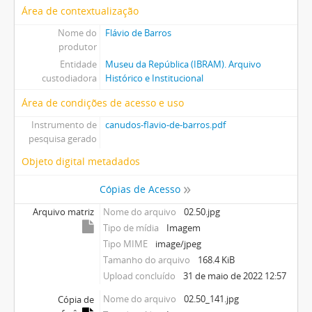
Área de contextualização
Nome do
Flávio de Barros
produtor
Entidade
Museu da República (IBRAM). Arquivo
custodiadora
Histórico e Institucional
Área de condições de acesso e uso
Instrumento de
canudos-flavio-de-barros.pdf
pesquisa gerado
Objeto digital metadados
Cópias de Acesso
Arquivo matriz
Nome do arquivo
02.50.jpg
Tipo de mídia
Imagem
Tipo MIME
image/jpeg
Tamanho do arquivo
168.4 KiB
Upload concluído
31 de maio de 2022 12:57
Nome do arquivo
02.50_141.jpg
Cópia de