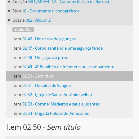
Coleção
BR RJMRAHI CA - Canudos (Flávio de Barros)
Série
IC - Documentos Iconográficos
Dossiê
002 - Álbum 2
mais 45...
Item
02.46 - Uma casa de Jagunços
Item
02.47 - Corpo sanitário e uma jagunça ferida
Item
02.48 - Um jagunço preso
Item
02.49 - 4º Batalhão de Infanteria no acampamento
Item
02.50 -
Sem título
Item
02.51 - Hospital de Sangue
Item
02.52 - Igreja de Santo Antônio (velha)
Item
02.53 - Coronel Medeiros e seus ajudantes
Item
02.54 - Brigada Policial do Amazonas
Item 02.50 -
Sem título