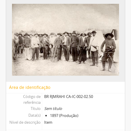
Área de identificação
Código de
BR RJMRAHI CA-IC-002-02.50
referência
Título
Sem título
Data(s)
1897 (Produção)
Nível de descrição
Item