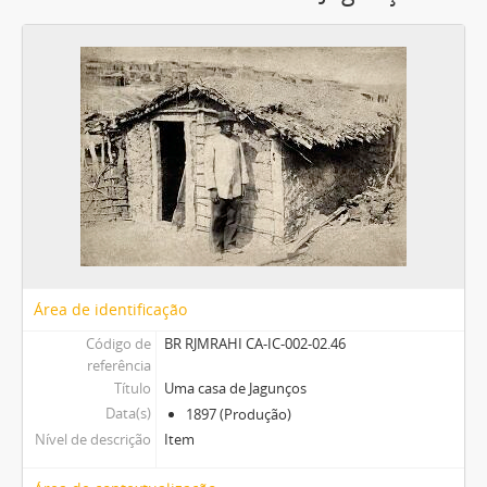
Área de identificação
Código de
BR RJMRAHI CA-IC-002-02.46
referência
Título
Uma casa de Jagunços
Data(s)
1897 (Produção)
Nível de descrição
Item