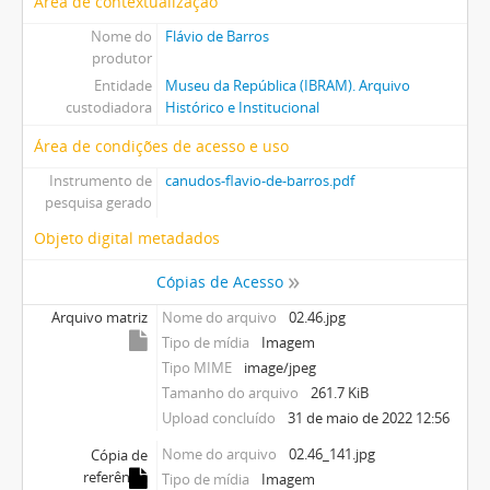
Área de contextualização
Nome do
Flávio de Barros
produtor
Entidade
Museu da República (IBRAM). Arquivo
custodiadora
Histórico e Institucional
Área de condições de acesso e uso
Instrumento de
canudos-flavio-de-barros.pdf
pesquisa gerado
Objeto digital metadados
Cópias de Acesso
Arquivo matriz
Nome do arquivo
02.46.jpg
Tipo de mídia
Imagem
Tipo MIME
image/jpeg
Tamanho do arquivo
261.7 KiB
Upload concluído
31 de maio de 2022 12:56
Nome do arquivo
02.46_141.jpg
Cópia de
referência
Tipo de mídia
Imagem