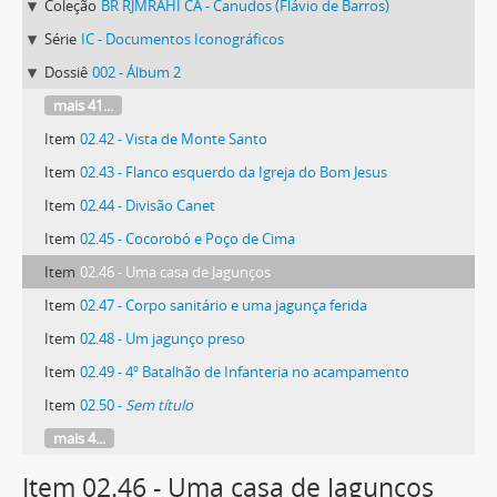
Coleção
BR RJMRAHI CA - Canudos (Flávio de Barros)
Série
IC - Documentos Iconográficos
Dossiê
002 - Álbum 2
mais 41...
Item
02.42 - Vista de Monte Santo
Item
02.43 - Flanco esquerdo da Igreja do Bom Jesus
Item
02.44 - Divisão Canet
Item
02.45 - Cocorobó e Poço de Cima
Item
02.46 - Uma casa de Jagunços
Item
02.47 - Corpo sanitário e uma jagunça ferida
Item
02.48 - Um jagunço preso
Item
02.49 - 4º Batalhão de Infanteria no acampamento
Item
02.50 -
Sem título
mais 4...
Item 02.46 - Uma casa de Jagunços