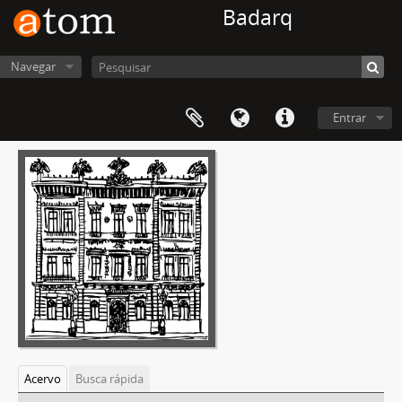
Badarq
Navegar
Entrar
Acervo
Busca rápida