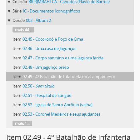
Coleção
BR RJMRAHI CA - Canudos (Flávio de Barros)
Série
IC - Documentos Iconográficos
Dossiê
002 - Álbum 2
mais 44...
Item
02.45 - Cocorobó e Poço de Cima
Item
02.46 - Uma casa de Jagunços
Item
02.47 - Corpo sanitário e uma jagunça ferida
Item
02.48 - Um jagunço preso
Item
02.49 - 4º Batalhão de Infanteria no acampamento
Item
02.50 -
Sem título
Item
02.51 - Hospital de Sangue
Item
02.52 - Igreja de Santo Antônio (velha)
Item
02.53 - Coronel Medeiros e seus ajudantes
mais 1...
Item 02.49 - 4º Batalhão de Infanteria