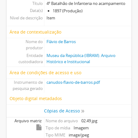
Título
4º Batalhão de Infanteria no acampamento
Data(s)
1897 (Produção)
Nível de descrição
Item
Área de contextualização
Nome do
Flávio de Barros
produtor
Entidade
Museu da República (IBRAM). Arquivo
custodiadora
Histórico e Institucional
Área de condições de acesso e uso
Instrumento de
canudos-flavio-de-barros.pdf
pesquisa gerado
Objeto digital metadados
Cópias de Acesso
Arquivo matriz
Nome do arquivo
02.49.jpg
Tipo de mídia
Imagem
Tipo MIME
image/jpeg