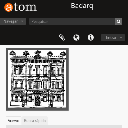
Badarq
Navegar
Entrar
Acervo
Busca rápida