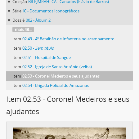
Coleção
BR RJMRAHI CA - Canudos (Flávio de Barros)
Série
IC - Documentos Iconográficos
Dossiê
002 - Álbum 2
mais 48...
Item
02.49 - 4º Batalhão de Infanteria no acampamento
Item
02.50 -
Sem título
Item
02.51 - Hospital de Sangue
Item
02.52 - Igreja de Santo Antônio (velha)
Item
02.53 - Coronel Medeiros e seus ajudantes
Item
02.54 - Brigada Policial do Amazonas
Item 02.53 - Coronel Medeiros e seus
ajudantes