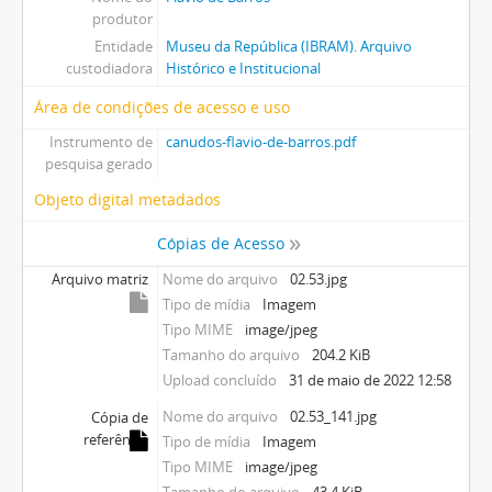
produtor
Entidade
Museu da República (IBRAM). Arquivo
custodiadora
Histórico e Institucional
Área de condições de acesso e uso
Instrumento de
canudos-flavio-de-barros.pdf
pesquisa gerado
Objeto digital metadados
Cópias de Acesso
Arquivo matriz
Nome do arquivo
02.53.jpg
Tipo de mídia
Imagem
Tipo MIME
image/jpeg
Tamanho do arquivo
204.2 KiB
Upload concluído
31 de maio de 2022 12:58
Nome do arquivo
02.53_141.jpg
Cópia de
referência
Tipo de mídia
Imagem
Tipo MIME
image/jpeg
Tamanho do arquivo
43.4 KiB