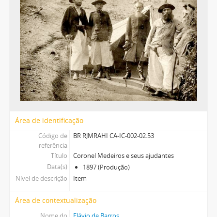
Área de identificação
Código de
BR RJMRAHI CA-IC-002-02.53
referência
Título
Coronel Medeiros e seus ajudantes
Data(s)
1897 (Produção)
Nível de descrição
Item
Área de contextualização
Nome do
Flávio de Barros