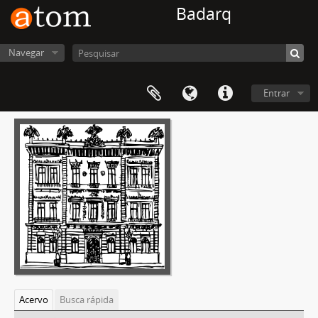
Badarq
Navegar
Entrar
Acervo
Busca rápida