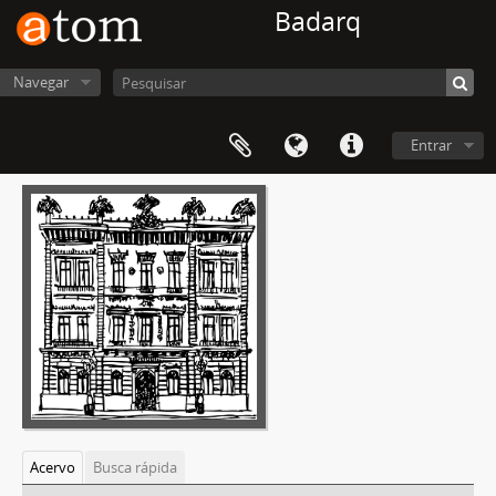
Badarq
Navegar
Entrar
Acervo
Busca rápida