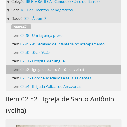
Coleção
BR RJMRAHI CA - Canudos (Flávio de Barros)
Série
IC - Documentos Iconográficos
Dossiê
002 - Álbum 2
mais 47...
Item
02.48 - Um jagunço preso
Item
02.49 - 4º Batalhão de Infanteria no acampamento
Item
02.50 -
Sem título
Item
02.51 - Hospital de Sangue
Item
02.52 - Igreja de Santo Antônio (velha)
Item
02.53 - Coronel Medeiros e seus ajudantes
Item
02.54 - Brigada Policial do Amazonas
Item 02.52 - Igreja de Santo Antônio
(velha)