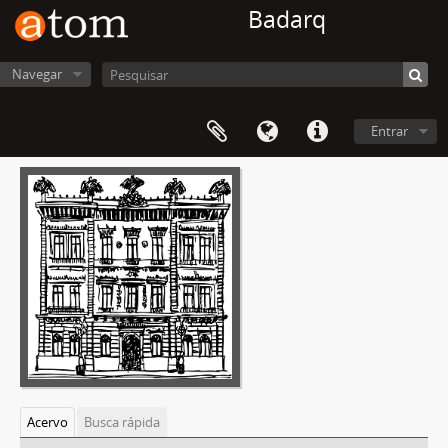
Badarq
Navegar
Entrar
Acervo
Busca rápida