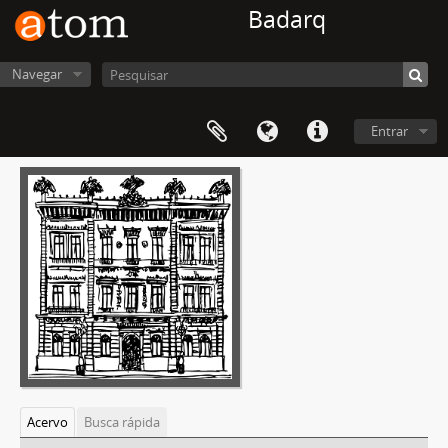
Badarq
Navegar
Entrar
Acervo
Busca rápida