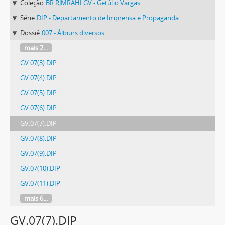
Coleção
BR RJMRAHI GV - Getúlio Vargas
Série
DIP - Departamento de Imprensa e Propaganda
Dossiê
007 - Álbuns diversos
mais 2...
GV.07(3).DIP
GV.07(4).DIP
GV.07(5).DIP
GV.07(6).DIP
GV.07(7).DIP
GV.07(8).DIP
GV.07(9).DIP
GV.07(10).DIP
GV.07(11).DIP
mais 6...
GV.07(7).DIP