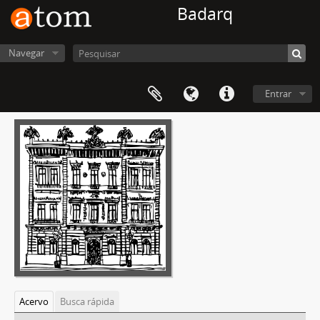
Badarq
Navegar
Entrar
Acervo
Busca rápida