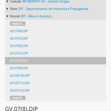
Coleção
BR RJMRAHI GV - Getúlio Vargas
Série
DIP - Departamento de Imprensa e Propaganda
Dossiê
007 - Álbuns diversos
mais 3...
GV.07(4).DIP
GV.07(5).DIP
GV.07(6).DIP
GV.07(7).DIP
GV.07(8).DIP
GV.07(9).DIP
GV.07(10).DIP
GV.07(11).DIP
GV.07(12).DIP
mais 5...
GV.07(8).DIP