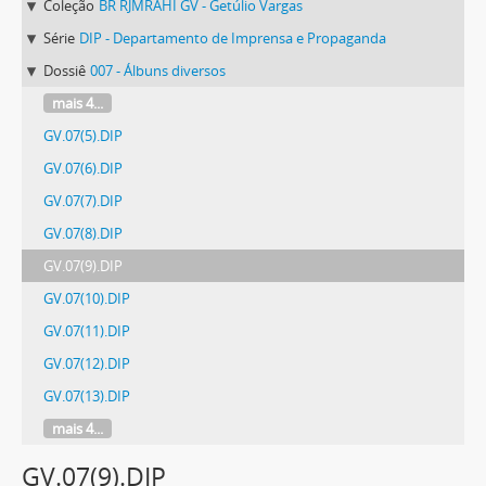
Coleção
BR RJMRAHI GV - Getúlio Vargas
Série
DIP - Departamento de Imprensa e Propaganda
Dossiê
007 - Álbuns diversos
mais 4...
GV.07(5).DIP
GV.07(6).DIP
GV.07(7).DIP
GV.07(8).DIP
GV.07(9).DIP
GV.07(10).DIP
GV.07(11).DIP
GV.07(12).DIP
GV.07(13).DIP
mais 4...
GV.07(9).DIP