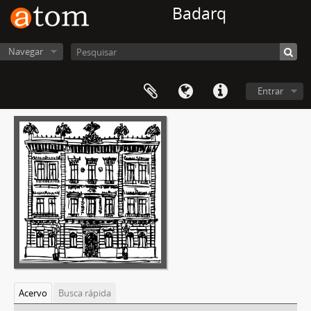
Badarq
Navegar
Entrar
Acervo
Busca rápida