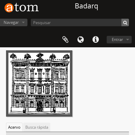
Badarq
Navegar
Entrar
Acervo
Busca rápida