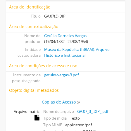
Área de identificação
Título
GV.07(3).DIP
Área de contextualização
Nome do
Getúlio Dornelles Vargas
produtor
(19/04/1882 - 24/08/1954)
Entidade
Museu da República (IBRAM). Arquivo
custodiadora
Histórico e Institucional
Área de condições de acesso e uso
Instrumento de
getulio-vargas-3.pdf
pesquisa gerado
Objeto digital metadados
Cópias de Acesso
Arquivo matriz
Nome do arquivo
GV.07_3_.DIP_.pdf
Tipo de mídia
Texto
Tipo MIME
application/pdf