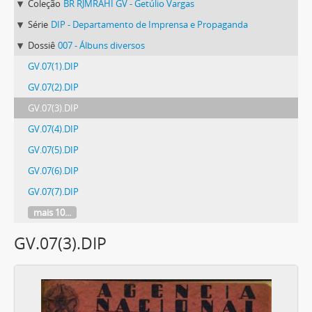
Coleção
BR RJMRAHI GV - Getúlio Vargas
Série
DIP - Departamento de Imprensa e Propaganda
Dossiê
007 - Álbuns diversos
GV.07(1).DIP
GV.07(2).DIP
GV.07(3).DIP
GV.07(4).DIP
GV.07(5).DIP
GV.07(6).DIP
GV.07(7).DIP
mais 10...
GV.07(3).DIP