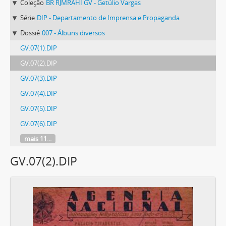
Coleção
BR RJMRAHI GV - Getúlio Vargas
Série
DIP - Departamento de Imprensa e Propaganda
Dossiê
007 - Álbuns diversos
GV.07(1).DIP
GV.07(2).DIP
GV.07(3).DIP
GV.07(4).DIP
GV.07(5).DIP
GV.07(6).DIP
mais 11...
GV.07(2).DIP