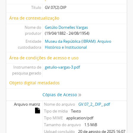
Título
GV.07(2).DIP
Área de contextualização
Nome do
Getúlio Dornelles Vargas
produtor
(19/04/1882 - 24/08/1954)
Entidade
Museu da República (IBRAM). Arquivo
custodiadora
Histórico e Institucional
Área de condições de acesso e uso
Instrumento de
getulio-vargas-3.pdf
pesquisa gerado
Objeto digital metadados
Cópias de Acesso
Arquivo matriz
Nome do arquivo
GV.07_2_.DIP_.pdf
Tipo de mídia
Texto
Tipo MIME
application/pdf
Tamanho do arquivo
1.5 MiB
Upload concluído
20 de agosto de 2025 16:07