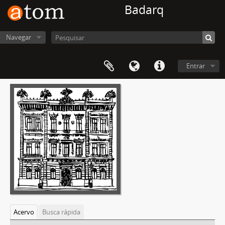
Badarq
Navegar
Entrar
Acervo
Busca rápida