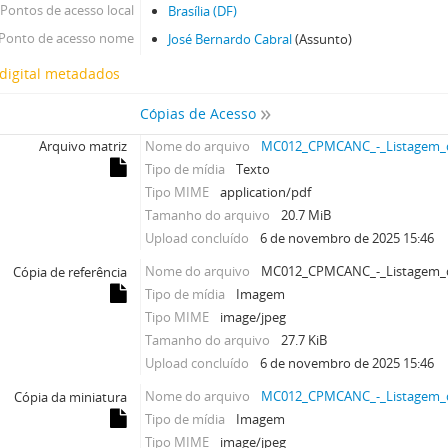
Pontos de acesso local
Brasília (DF)
Ponto de acesso nome
José Bernardo Cabral
(Assunto)
digital metadados
Cópias de Acesso
Arquivo matriz
Nome do arquivo
MC012_CPMCANC_-_Listagem_d
Tipo de mídia
Texto
Tipo MIME
application/pdf
Tamanho do arquivo
20.7 MiB
Upload concluído
6 de novembro de 2025 15:46
Nome do arquivo
MC012_CPMCANC_-_Listagem_d
Cópia de referência
Tipo de mídia
Imagem
Tipo MIME
image/jpeg
Tamanho do arquivo
27.7 KiB
Upload concluído
6 de novembro de 2025 15:46
Nome do arquivo
MC012_CPMCANC_-_Listagem_d
Cópia da miniatura
Tipo de mídia
Imagem
Tipo MIME
image/jpeg