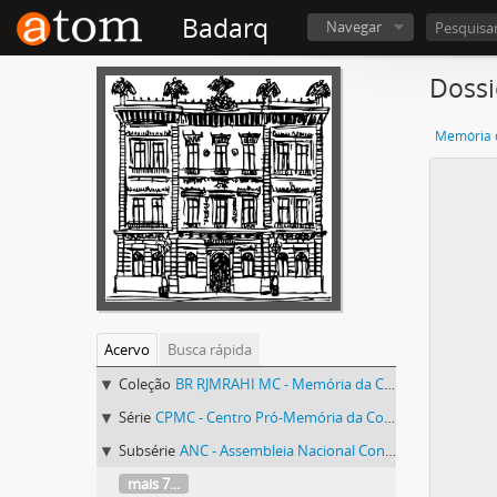
Badarq
Navegar
Dossi
Memória d
Acervo
Busca rápida
Coleção
BR RJMRAHI MC - Memória da Constituinte
Série
CPMC - Centro Pró-Memória da Constituinte
Subsérie
ANC - Assembleia Nacional Constituinte
mais 7...