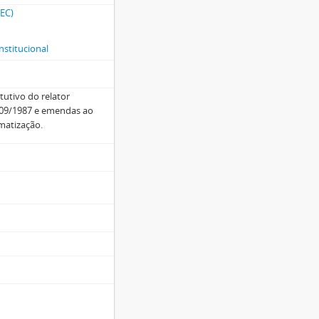
CEC)
nstitucional
tutivo do relator
8/09/1987 e emendas ao
ematização.