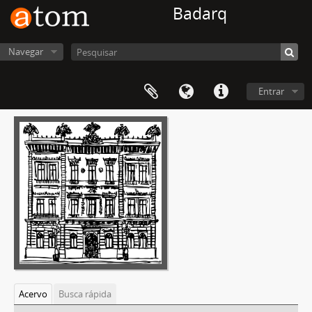
Badarq
Navegar
Entrar
Acervo
Busca rápida