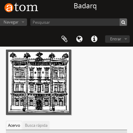
Badarq
Navegar
Entrar
Acervo
Busca rápida