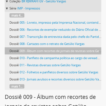
Coleção
BR RJMRAHI GV - Getúlio Vargas
Série
IMP - Impressos
mais 4...
Dossiê
005 - Livreto, impresso pela Imprensa Nacional, contendo o Decreto nº 19.398, de 11 de Novembro de 1930
Dossiê
006 - Recortes de exemplar reduzido do Diário Oficial de 12/10/1936
Dossiê
007 - Transcrição de entrevista dada pelo chefe do Partido Republicano Riograndense, Antonio Augusto Borges de Medeiros, ao Diário de Notícias de Porto Alegre
Dossiê
008 - Cartazes com o retrato de Getúlio Vargas
Dossiê
009 - Álbum com recortes de jornais de revistas sobre Getúlio Vargas, organizado por Olinda Farias Gonçalves, admiradora do presidente
Dossiê
010 - Panfleto de campanha política ao cargo de vereador, pelo Partido Trabalhista Brasileiro (PTB), da candidata Lúcia Magalhães
Dossiê
011 - Revistas diversas sobre Getúlio Vargas
Dossiê
012 - Folhetos e panfletos diversos sobre Getúlio Vargas
Dossiê
013 - Jornais avulsos e recortes diversos sobre Getúlio Vargas, incluindo edições do dia seguinte à sua morte
mais 1...
Dossiê 009 - Álbum com recortes de