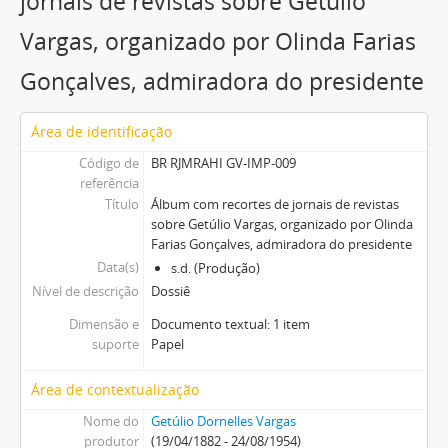
jornais de revistas sobre Getúlio
Vargas, organizado por Olinda Farias
Gonçalves, admiradora do presidente
Área de identificação
Código de
BR RJMRAHI GV-IMP-009
referência
Título
Álbum com recortes de jornais de revistas
sobre Getúlio Vargas, organizado por Olinda
Farias Gonçalves, admiradora do presidente
Data(s)
s.d. (Produção)
Nível de descrição
Dossiê
Dimensão e
Documento textual: 1 item
suporte
Papel
Área de contextualização
Nome do
Getúlio Dornelles Vargas
produtor
(19/04/1882 - 24/08/1954)