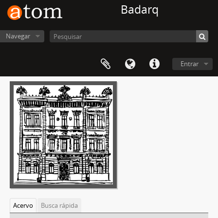
Badarq
Navegar
Entrar
Acervo
Busca rápida