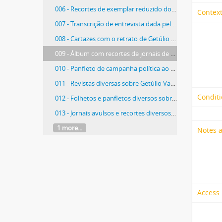
006 - Recortes de exemplar reduzido do Diário Oficial de 12/10/1936
Context
007 - Transcrição de entrevista dada pelo chefe do Partido Republicano Riograndense, Antonio Augusto Borges de Medeiros, ao Diário de Notícias de Porto Alegre
008 - Cartazes com o retrato de Getúlio Vargas
009 - Álbum com recortes de jornais de revistas sobre Getúlio Vargas, organizado por Olinda Farias Gonçalves, admiradora do presidente
010 - Panfleto de campanha política ao cargo de vereador, pelo Partido Trabalhista Brasileiro (PTB), da candidata Lúcia Magalhães
011 - Revistas diversas sobre Getúlio Vargas
Conditi
012 - Folhetos e panfletos diversos sobre Getúlio Vargas
013 - Jornais avulsos e recortes diversos sobre Getúlio Vargas, incluindo edições do dia seguinte à sua morte
1 more...
Notes 
Access 