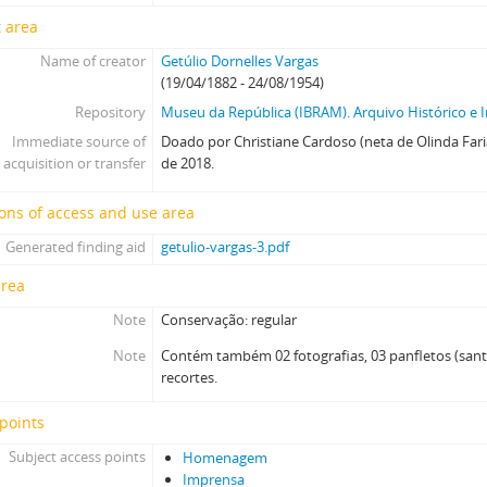
 area
Name of creator
Getúlio Dornelles Vargas
(19/04/1882 - 24/08/1954)
Repository
Museu da República (IBRAM). Arquivo Histórico e I
Immediate source of
Doado por Christiane Cardoso (neta de Olinda Far
acquisition or transfer
de 2018.
ons of access and use area
Generated finding aid
getulio-vargas-3.pdf
area
Note
Conservação: regular
Note
Contém também 02 fotografias, 03 panfletos (sant
recortes.
points
Subject access points
Homenagem
Imprensa