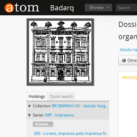
Badarq
Browse
Dossi
organ
Getúlio V
Othe
Identit
Holdings
Quick search
Collection
BR RJMRAHI GV - Getúlio Vargas
Series
IMP - Impressos
4 more...
005 - Livreto, impresso pela Imprensa Nacional, contendo o Decreto nº 19.398, de 11 de Novembro de 1930