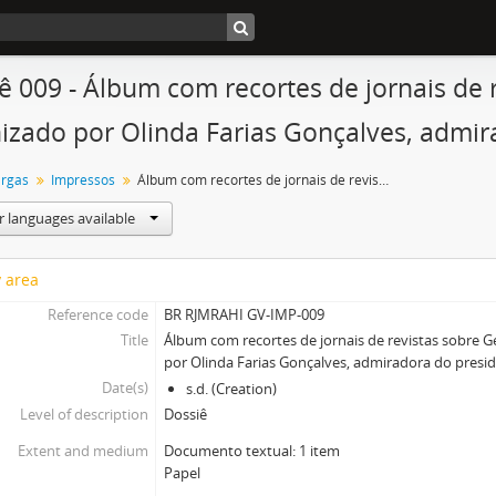
ê 009 - Álbum com recortes de jornais de r
izado por Olinda Farias Gonçalves, admir
argas
Impressos
Álbum com recortes de jornais de revistas sobre Getúlio Vargas, organizado por Olinda Farias Gonçalves, admiradora do presidente
r languages available
y area
Reference code
BR RJMRAHI GV-IMP-009
Title
Álbum com recortes de jornais de revistas sobre G
por Olinda Farias Gonçalves, admiradora do presi
Date(s)
s.d. (Creation)
Level of description
Dossiê
Extent and medium
Documento textual: 1 item
Papel