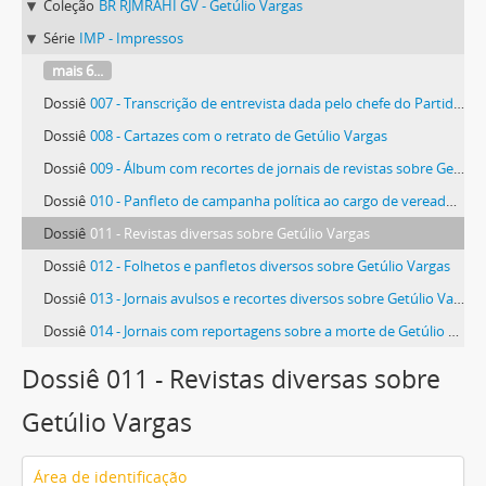
Coleção
BR RJMRAHI GV - Getúlio Vargas
Série
IMP - Impressos
mais 6...
Dossiê
007 - Transcrição de entrevista dada pelo chefe do Partido Republicano Riograndense, Antonio Augusto Borges de Medeiros, ao Diário de Notícias de Porto Alegre
Dossiê
008 - Cartazes com o retrato de Getúlio Vargas
Dossiê
009 - Álbum com recortes de jornais de revistas sobre Getúlio Vargas, organizado por Olinda Farias Gonçalves, admiradora do presidente
Dossiê
010 - Panfleto de campanha política ao cargo de vereador, pelo Partido Trabalhista Brasileiro (PTB), da candidata Lúcia Magalhães
Dossiê
011 - Revistas diversas sobre Getúlio Vargas
Dossiê
012 - Folhetos e panfletos diversos sobre Getúlio Vargas
Dossiê
013 - Jornais avulsos e recortes diversos sobre Getúlio Vargas, incluindo edições do dia seguinte à sua morte
Dossiê
014 - Jornais com reportagens sobre a morte de Getúlio Vargas
Dossiê 011 - Revistas diversas sobre
Getúlio Vargas
Área de identificação