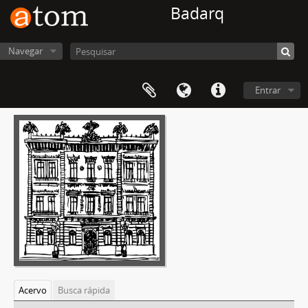
Badarq
Navegar
Entrar
Acervo
Busca rápida