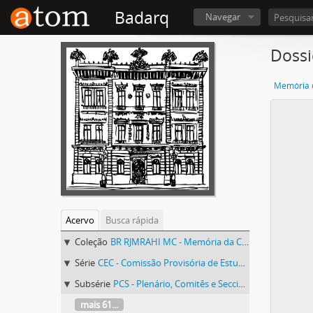
Badarq
Navegar
Dossi
Memória d
Acervo
Busca rápida
Coleção
BR RJMRAHI MC - Memória da Constituinte
Série
CEC - Comissão Provisória de Estudos Constitucionais
Subsérie
PCS - Plenário, Comitês e Seccionais
mais 61...