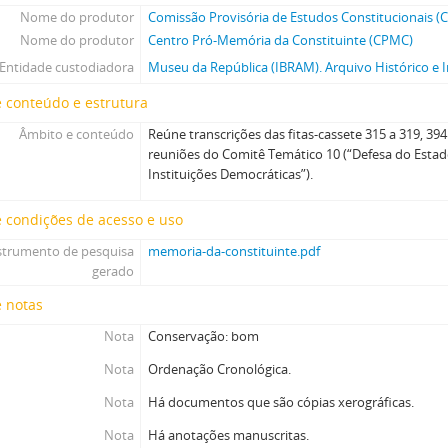
Nome do produtor
Comissão Provisória de Estudos Constitucionais (
Nome do produtor
Centro Pró-Memória da Constituinte (CPMC)
Entidade custodiadora
Museu da República (IBRAM). Arquivo Histórico e I
 conteúdo e estrutura
Âmbito e conteúdo
Reúne transcrições das fitas-cassete 315 a 319, 39
reuniões do Comitê Temático 10 (“Defesa do Estado
Instituições Democráticas”).
 condições de acesso e uso
strumento de pesquisa
memoria-da-constituinte.pdf
gerado
e notas
Nota
Conservação: bom
Nota
Ordenação Cronológica.
Nota
Há documentos que são cópias xerográficas.
Nota
Há anotações manuscritas.