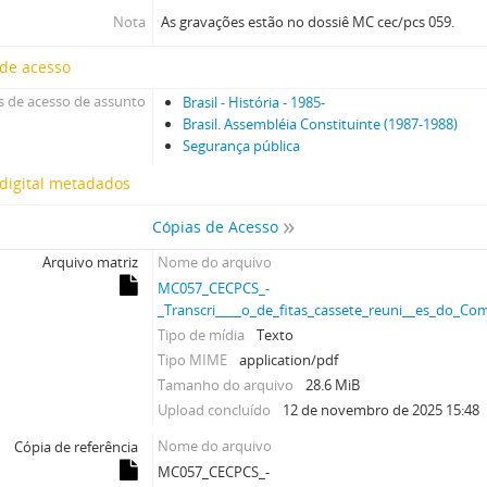
Nota
As gravações estão no dossiê MC cec/pcs 059.
 de acesso
 de acesso de assunto
Brasil - História - 1985-
Brasil. Assembléia Constituinte (1987-1988)
Segurança pública
digital metadados
Cópias de Acesso
Arquivo matriz
Nome do arquivo
MC057_CECPCS_-
_Transcri____o_de_fitas_cassete_reuni__es_do_Com
Tipo de mídia
Texto
Tipo MIME
application/pdf
Tamanho do arquivo
28.6 MiB
Upload concluído
12 de novembro de 2025 15:48
Nome do arquivo
Cópia de referência
MC057_CECPCS_-