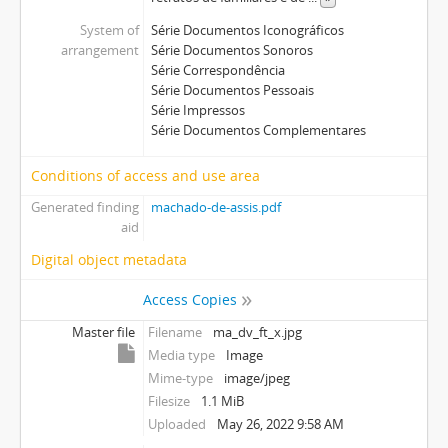
System of
Série Documentos Iconográficos
arrangement
Série Documentos Sonoros
Série Correspondência
Série Documentos Pessoais
Série Impressos
Série Documentos Complementares
Conditions of access and use area
Generated finding
machado-de-assis.pdf
aid
Digital object metadata
Access Copies
Master file
Filename
ma_dv_ft_x.jpg
Media type
Image
Mime-type
image/jpeg
Filesize
1.1 MiB
Uploaded
May 26, 2022 9:58 AM