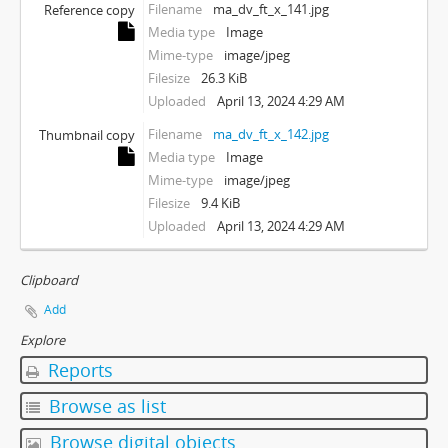
Filename
ma_dv_ft_x_141.jpg
Reference copy
Media type
Image
Mime-type
image/jpeg
Filesize
26.3 KiB
Uploaded
April 13, 2024 4:29 AM
Filename
ma_dv_ft_x_142.jpg
Thumbnail copy
Media type
Image
Mime-type
image/jpeg
Filesize
9.4 KiB
Uploaded
April 13, 2024 4:29 AM
Clipboard
Add
Explore
Reports
Browse as list
Browse digital objects