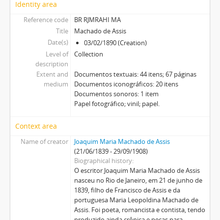
Identity area
Reference code
BR RJMRAHI MA
Title
Machado de Assis
Date(s)
03/02/1890 (Creation)
Level of
Collection
description
Extent and
Documentos textuais: 44 itens; 67 páginas
medium
Documentos iconográficos: 20 itens
Documentos sonoros: 1 item
Papel fotográfico; vinil; papel.
Context area
Name of creator
Joaquim Maria Machado de Assis
(21/06/1839 - 29/09/1908)
Biographical history
O escritor Joaquim Maria Machado de Assis
nasceu no Rio de Janeiro, em 21 de junho de
1839, filho de Francisco de Assis e da
portuguesa Maria Leopoldina Machado de
Assis. Foi poeta, romancista e contista, tendo
produzido ainda crônica e peças para