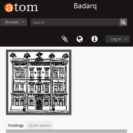
Badarq
Browse
Log in
Holdings
Quick search