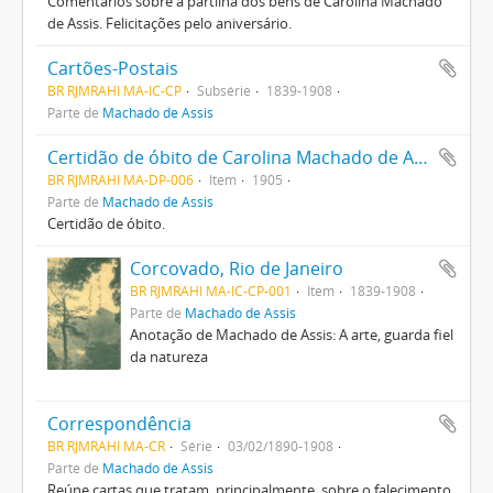
Comentários sobre a partilha dos bens de Carolina Machado
de Assis. Felicitações pelo aniversário.
Cartões-Postais
BR RJMRAHI MA-IC-CP
Subsérie
1839-1908
Parte de
Machado de Assis
Certidão de óbito de Carolina Machado de Assis
BR RJMRAHI MA-DP-006
Item
1905
Parte de
Machado de Assis
Certidão de óbito.
Corcovado, Rio de Janeiro
BR RJMRAHI MA-IC-CP-001
Item
1839-1908
Parte de
Machado de Assis
Anotação de Machado de Assis: A arte, guarda fiel
da natureza
Correspondência
BR RJMRAHI MA-CR
Série
03/02/1890-1908
Parte de
Machado de Assis
Reúne cartas que tratam, principalmente, sobre o falecimento