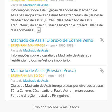
BR RJMRAHI MA-IMP-002
Item
1965-1989
Parte de
Machado de Assis
Informações sobre a divulgação das obras de Machado de
Assis na Europa através de duas teses francesas - da "Jeunesse
de Machado de Assis" (1839-1870) e "Machado de Assis
Traducteur"; do ensaio "Essai de biographie intellectuelle" e de
duas comédias
...
»
Machado de Assis: O bruxo de Cosme Velho
BR RJMRAHI MA-IMP-001
Item
1965-1989
Parte de
Machado de Assis
Informações sobre biografia de Machado de Assis, sua
residência no Cosme Velho e imobiliário.
Machado de Assis (Poesia e Prosa)
BR RJMRAHI MA-SO-001
Item
1958
Parte de
Machado de Assis
Obras de Machado de Assis interpretadas por diversos artistas:
Tônia Carrero, César Ladiera, Paulo Autran, entre outros.
Fundo e direção musical de Pixinguinha.
Exibindo 1-50 de 67 resultados