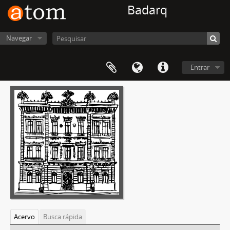
Badarq
Navegar
Entrar
Acervo
Busca rápida