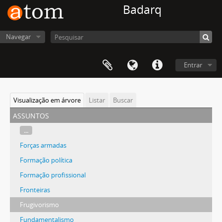
Badarq
Navegar
Entrar
Visualização em árvore
Listar
Buscar
assuntos
...
Forças armadas
Formação política
Formação profissional
Fronteiras
Frugivorismo
Fundamentalismo