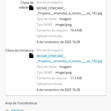
Nome do arquivo
Cópia de
referência
MC049_CPMCANC_-
_Projetos__emendas_e_resolu____es_141.jpg
Tipo de mídia
Imagem
Tipo MIME
image/jpeg
Tamanho do arquivo
16.4 KiB
Upload concluído
6 de novembro de 2025 16:28
Nome do arquivo
Cópia da miniatura
MC049_CPMCANC_-
_Projetos__emendas_e_resolu____es_142.jpg
Tipo de mídia
Imagem
Tipo MIME
image/jpeg
Tamanho do arquivo
11.5 KiB
Upload concluído
6 de novembro de 2025 16:28
Área de Transferência
Adicionar