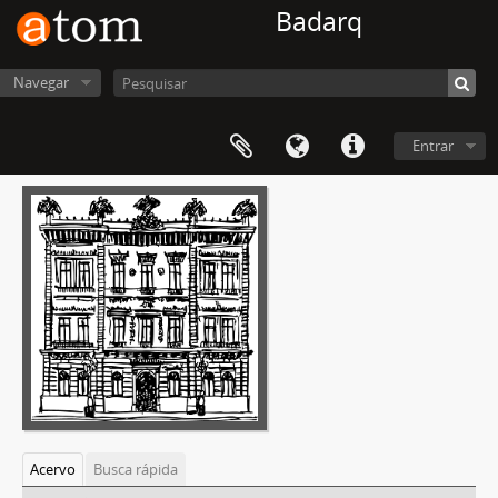
Badarq
Navegar
Entrar
Acervo
Busca rápida