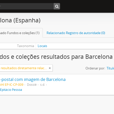
lona (Espanha)
nado Fundos e coleções (1)
Relacionado Registro de autoridade (0)
Taxonomia
Locais
dos e coleções resultados para Barcelona
Somente resultados diretamente relacionados
Ordenar por:
Títul
-postal com imagem de Barcelona
HI EP-IC-CP-009
Dossiê
s.d.
Epitácio Pessoa