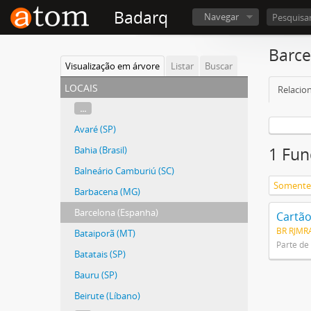
Badarq
Navegar
Barce
Visualização em árvore
Listar
Buscar
locais
Relacio
...
Avaré (SP)
Bahia (Brasil)
1 Fun
Balneário Camburiú (SC)
Barbacena (MG)
Barcelona (Espanha)
Cartão
BR RJMRA
Bataiporã (MT)
Parte de
Batatais (SP)
Bauru (SP)
Beirute (Líbano)