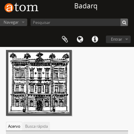
Badarq
Navegar
Entrar
Acervo
Busca rápida