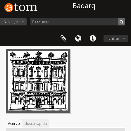
Badarq
Navegar
Entrar
Acervo
Busca rápida