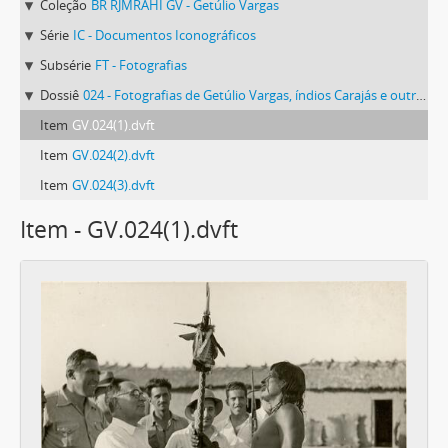
Coleção
BR RJMRAHI GV - Getúlio Vargas
Série
IC - Documentos Iconográficos
Subsérie
FT - Fotografias
Dossiê
024 - Fotografias de Getúlio Vargas, índios Carajás e outros, na Ilha do Bananal (TO)
Item
GV.024(1).dvft
Item
GV.024(2).dvft
Item
GV.024(3).dvft
Item - GV.024(1).dvft