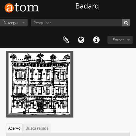
Badarq
Navegar
Entrar
Acervo
Busca rápida