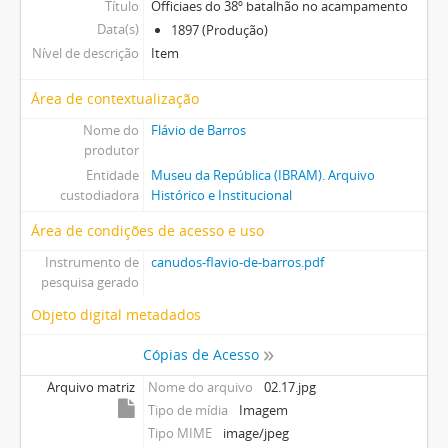
Título
Officiaes do 38º batalhão no acampamento
Data(s)
1897 (Produção)
Nível de descrição
Item
Área de contextualização
Nome do
Flávio de Barros
produtor
Entidade
Museu da República (IBRAM). Arquivo
custodiadora
Histórico e Institucional
Área de condições de acesso e uso
Instrumento de
canudos-flavio-de-barros.pdf
pesquisa gerado
Objeto digital metadados
Cópias de Acesso
Arquivo matriz
Nome do arquivo
02.17.jpg
Tipo de mídia
Imagem
Tipo MIME
image/jpeg