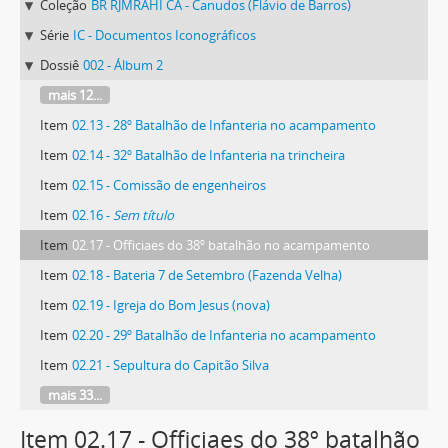
Coleção
BR RJMRAHI CA - Canudos (Flávio de Barros)
Série
IC - Documentos Iconográficos
Dossiê
002 - Álbum 2
mais 12...
Item
02.13 - 28º Batalhão de Infanteria no acampamento
Item
02.14 - 32º Batalhão de Infanteria na trincheira
Item
02.15 - Comissão de engenheiros
Item
02.16 -
Sem título
Item
02.17 - Officiaes do 38º batalhão no acampamento
Item
02.18 - Bateria 7 de Setembro (Fazenda Velha)
Item
02.19 - Igreja do Bom Jesus (nova)
Item
02.20 - 29º Batalhão de Infanteria no acampamento
Item
02.21 - Sepultura do Capitão Silva
mais 33...
Item 02.17 - Officiaes do 38º batalhão