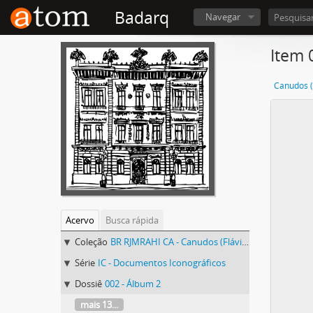
Badarq
Navegar
Item 
Canudos (
Acervo
Busca rápida
Coleção
BR RJMRAHI CA - Canudos (Flávio de Barros)
Série
IC - Documentos Iconográficos
Dossiê
002 - Álbum 2
mais 13...