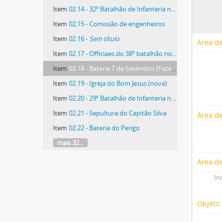
Item
02.14 - 32º Batalhão de Infanteria na trincheira
Item
02.15 - Comissão de engenheiros
Item
02.16 -
Sem título
Área de
Item
02.17 - Officiaes do 38º batalhão no acampamento
Item
02.18 - Bateria 7 de Setembro (Fazenda Velha)
Item
02.19 - Igreja do Bom Jesus (nova)
Item
02.20 - 29º Batalhão de Infanteria no acampamento
Item
02.21 - Sepultura do Capitão Silva
Área de
Item
02.22 - Bateria do Perigo
mais 32...
Área de
In
Objeto 