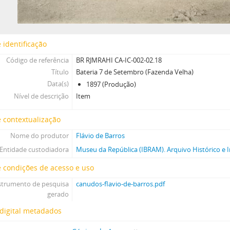
 identificação
Código de referência
BR RJMRAHI CA-IC-002-02.18
Título
Bateria 7 de Setembro (Fazenda Velha)
Data(s)
1897 (Produção)
Nível de descrição
Item
 contextualização
Nome do produtor
Flávio de Barros
Entidade custodiadora
Museu da República (IBRAM). Arquivo Histórico e I
 condições de acesso e uso
strumento de pesquisa
canudos-flavio-de-barros.pdf
gerado
digital metadados