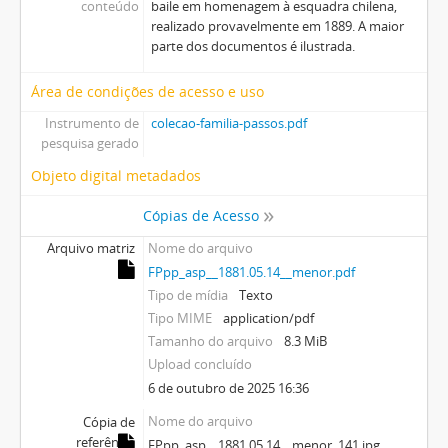
conteúdo
baile em homenagem à esquadra chilena,
realizado provavelmente em 1889. A maior
parte dos documentos é ilustrada.
Área de condições de acesso e uso
Instrumento de
colecao-familia-passos.pdf
pesquisa gerado
Objeto digital metadados
Cópias de Acesso
Arquivo matriz
Nome do arquivo
FPpp_asp__1881.05.14__menor.pdf
Tipo de mídia
Texto
Tipo MIME
application/pdf
Tamanho do arquivo
8.3 MiB
Upload concluído
6 de outubro de 2025 16:36
Nome do arquivo
Cópia de
referência
FPpp_asp__1881.05.14__menor_141.jpg