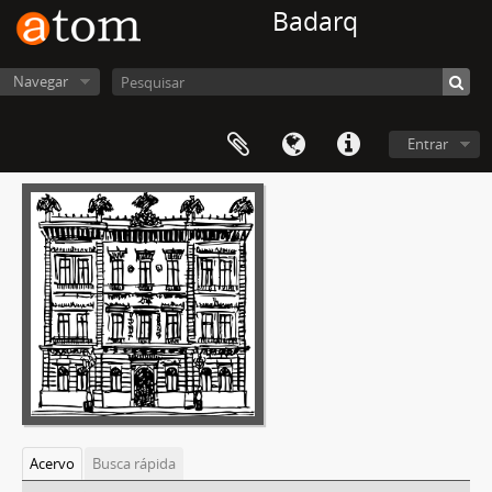
Badarq
Navegar
Entrar
Acervo
Busca rápida