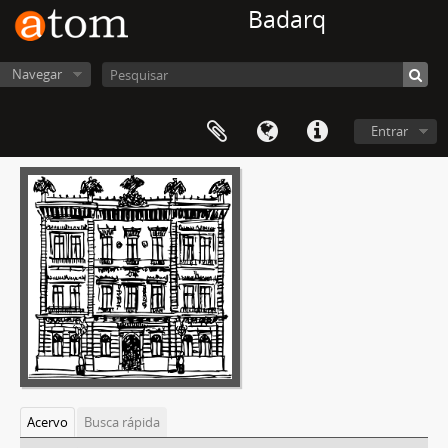
Badarq
Navegar
Entrar
Acervo
Busca rápida