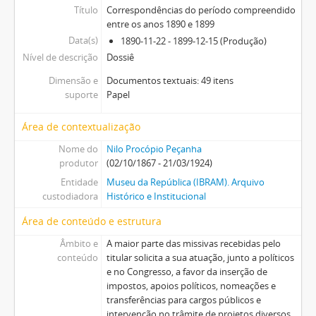
Título
Correspondências do período compreendido
entre os anos 1890 e 1899
Data(s)
1890-11-22 - 1899-12-15 (Produção)
Nível de descrição
Dossiê
Dimensão e
Documentos textuais: 49 itens
suporte
Papel
Área de contextualização
Nome do
Nilo Procópio Peçanha
produtor
(02/10/1867 - 21/03/1924)
Entidade
Museu da República (IBRAM). Arquivo
custodiadora
Histórico e Institucional
Área de conteúdo e estrutura
Âmbito e
A maior parte das missivas recebidas pelo
conteúdo
titular solicita a sua atuação, junto a políticos
e no Congresso, a favor da inserção de
impostos, apoios políticos, nomeações e
transferências para cargos públicos e
intervenção no trâmite de projetos diversos.