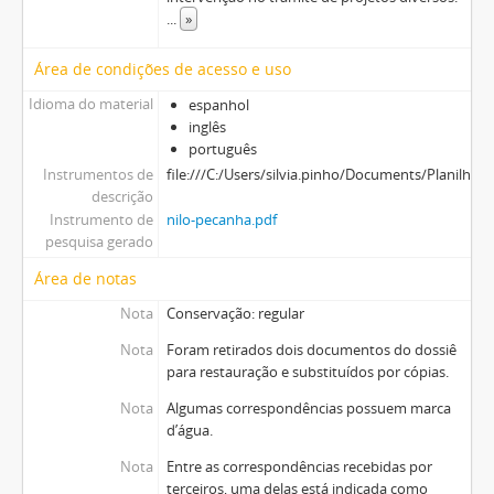
...
»
Área de condições de acesso e uso
Idioma do material
espanhol
inglês
português
Instrumentos de
file:///C:/Users/silvia.pinho/Documents/P
descrição
Instrumento de
nilo-pecanha.pdf
pesquisa gerado
Área de notas
Nota
Conservação: regular
Nota
Foram retirados dois documentos do dossiê
para restauração e substituídos por cópias.
Nota
Algumas correspondências possuem marca
d’água.
Nota
Entre as correspondências recebidas por
terceiros, uma delas está indicada como