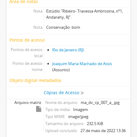
Área de notas
Nota
Estúdio "Ribeiro- Travessa Ambrosina, nº1,
Andarahy, RJ".
Nota
Conservação: bom
Pontos de acesso
Pontos de acesso
Rio de Janeiro (RJ)
local
Ponto de acesso
Joaquim Maria Machado de Assis
nome
(Assunto)
Objeto digital metadados
Cópias de Acesso
Arquivo matriz
Nome do arquivo
ma_dv_cp_007_a_.jpg
Tipo de mídia
Imagem
Tipo MIME
image/jpeg
Tamanho do arquivo
232.5 KiB
Upload concluído
27 de maio de 2022 13:36