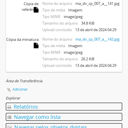
Nome do arquivo
ma_dv_cp_007_a__141.jpg
Cópia de
referência
Tipo de mídia
Imagem
Tipo MIME
image/jpeg
Tamanho do arquivo
34.8 KiB
Upload concluído
13 de abril de 2024 04:29
Nome do arquivo
ma_dv_cp_007_a__142.jpg
Cópia da miniatura
Tipo de mídia
Imagem
Tipo MIME
image/jpeg
Tamanho do arquivo
26.2 KiB
Upload concluído
13 de abril de 2024 04:29
Área de Transferência
Adicionar
Explorar
Relatórios
Navegar como lista
Navegar pelos objetos digitais