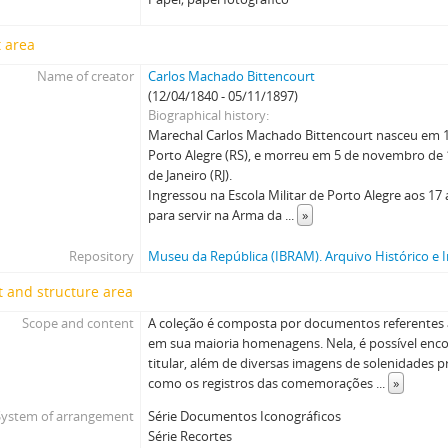
 area
Name of creator
Carlos Machado Bittencourt
(12/04/1840 - 05/11/1897)
Biographical history
Marechal Carlos Machado Bittencourt nasceu em 12
Porto Alegre (RS), e morreu em 5 de novembro de 
de Janeiro (RJ).
Ingressou na Escola Militar de Porto Alegre aos 17
para servir na Arma da
...
»
Repository
Museu da República (IBRAM). Arquivo Histórico e I
 and structure area
Scope and content
A coleção é composta por documentos referentes 
em sua maioria homenagens. Nela, é possível enco
titular, além de diversas imagens de solenidades
como os registros das comemorações
...
»
System of arrangement
Série Documentos Iconográficos
Série Recortes