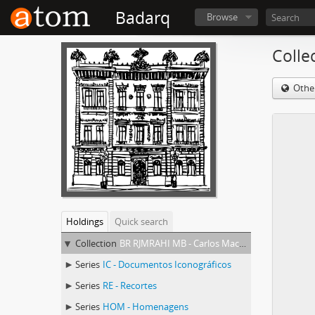
Badarq
Browse
Colle
Othe
Holdings
Quick search
Collection
BR RJMRAHI MB - Carlos Machado Bittencourt
Series
IC - Documentos Iconográficos
Series
RE - Recortes
Series
HOM - Homenagens