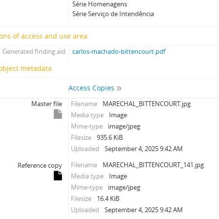
Série Homenagens
Série Serviço de Intendência
ons of access and use area
Generated finding aid
carlos-machado-bittencourt.pdf
 object metadata
Access Copies
Master file
Filename
MARECHAL_BITTENCOURT.jpg
Media type
Image
Mime-type
image/jpeg
Filesize
935.6 KiB
Uploaded
September 4, 2025 9:42 AM
Filename
MARECHAL_BITTENCOURT_141.jpg
Reference copy
Media type
Image
Mime-type
image/jpeg
Filesize
16.4 KiB
Uploaded
September 4, 2025 9:42 AM