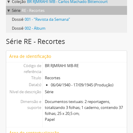
Coleção
BR RJMRAHI MB - Carlos Machado Bittencourt
Série
RE - Recortes
Dossiê
001 - “Revista da Semana”
Dossiê
002 - Álbum
Série RE - Recortes
Área de identificação
Código de
BR RJMRAHI MB-RE
referência
Título
Recortes
Data(s)
06/04/1940 - 17/09/1945 (Produção)
Nível de descrição
Série
Dimensão e
Documentos textuais: 2 reportagens,
suporte
totalizando 3 folhas; 1 caderno, contendo 37
folhas; 25 x 20,5 cm;
Papel
Área de contextualização