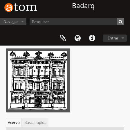
Badarq
Navegar
Entrar
Acervo
Busca rápida