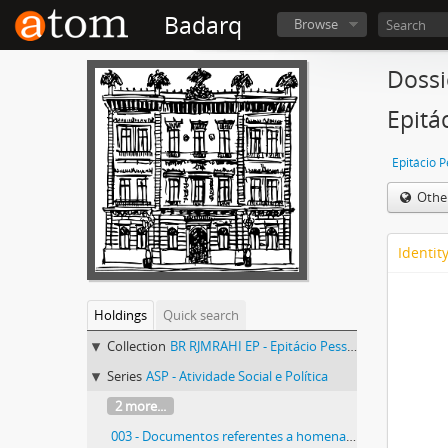
Badarq
Browse
Dossi
Epitá
Epitácio 
Othe
Identit
Holdings
Quick search
Collection
BR RJMRAHI EP - Epitácio Pessoa
Series
ASP - Atividade Social e Política
2 more...
003 - Documentos referentes a homenagens prestadas ao Presidente Epitácio Pessoa