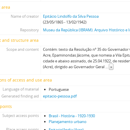
 area
Name of creator
Epitácio Lindolfo da Silva Pessoa
(23/05/1865 - 13/02/1942)
Repository
Museu da República (IBRAM). Arquivo Histórico e I
 and structure area
Scope and content
Contém: texto da Resolução nº 35 do Governador G
Acre, Epaminondas Jácome, que nomeia a Vila Epitá
cidade e abaixo assinado, de 25.04.1922, de reside
(Acre), dirigido ao Governador Geral
...
»
ons of access and use area
Language of material
Portuguese
Generated finding aid
epitacio-pessoa.pdf
points
Subject access points
Brasil - História - 1920-1930
Planejamento urbano
Place access points
Epitaciolândia (Acre)