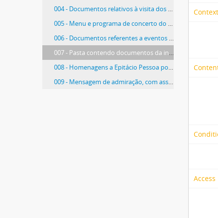
004 - Documentos relativos à visita dos reis da Bélgica - Albert I e Elisabeth - ao Brasil
Context
005 - Menu e programa de concerto do jantar oferecido pelo Presidente Epitácio Pessoa e esposa ao Secretário de Estado dos Estados Unidos da América (EUA)
006 - Documentos referentes a eventos e homenagens comemorativas do Centenário da Independência do Brasil
007 - Pasta contendo documentos da inauguração, em 23.05.1922, da Vila Epitácio Pessoa, no Acre
008 - Homenagens a Epitácio Pessoa por ocasião de sua saída do Governo
Content
009 - Mensagem de admiração, com assinaturas de amigos de Epitácio Pessoa, por ocasião do seu retorno ao Brasil
Conditi
Access 