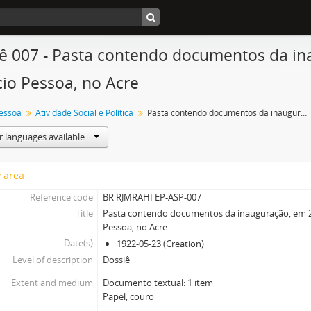
ê 007 - Pasta contendo documentos da ina
cio Pessoa, no Acre
Pessoa
Atividade Social e Política
Pasta contendo documentos da inauguração, em 23.05.1922, da Vila Epitácio Pessoa, no Acre
r languages available
y area
Reference code
BR RJMRAHI EP-ASP-007
Title
Pasta contendo documentos da inauguração, em 23.
Pessoa, no Acre
Date(s)
1922-05-23 (Creation)
Level of description
Dossiê
Extent and medium
Documento textual: 1 item
Papel; couro