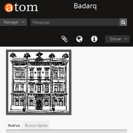
Badarq
Navegar
Entrar
Acervo
Busca rápida